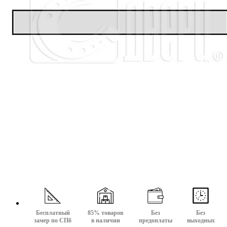
Бесплатный
85% товаров
Без
Без
замер по СПб
в наличии
предоплаты
выходных