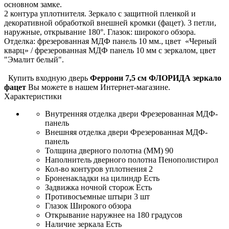
основном замке.
2 контура уплотнителя. Зеркало с защитной пленкой и
декоративной обработкой внешней кромки (фацет). 3 петли,
наружные, открывание 180°. Глазок: широкого обзора.
Отделка: фрезерованная МДФ панель 10 мм., цвет «Черный
кварц» / фрезерованная МДФ панель 10 мм с зеркалом, цвет
"Эмалит белый".
Купить входную дверь
Феррони 7,5 см ФЛОРИДА зеркало
фацет
Вы можете в нашем Интернет-магазине.
Характеристики
Внутренняя отделка двери
Фрезерованная МДФ-
панель
Внешняя отделка двери
Фрезерованная МДФ-
панель
Толщина дверного полотна (ММ)
90
Наполнитель дверного полотна
Пенополистирол
Кол-во контуров уплотнения
2
Броненакладки на цилиндр
Есть
Задвижка ночной сторож
Есть
Противосъемные штыри
3 шт
Глазок
Широкого обзора
Открывание
наружнее на 180 градусов
Наличие зеркала
Есть