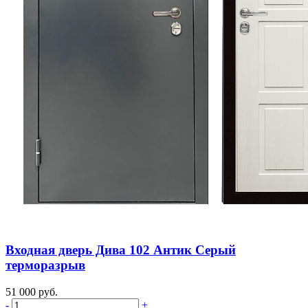
Входная дверь Дива 102 Антик Серый
терморазрыв
51 000 руб.
-
+