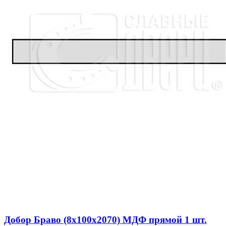
Добор Браво (8х100х2070) МДФ прямой 1 шт.