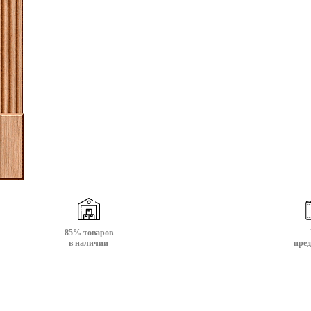
85% товаров
в наличии
пре