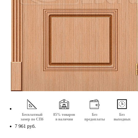
Бесплатный
85% товаров
Без
Без
замер по СПб
в наличии
предоплаты
выходных
7 961 руб.