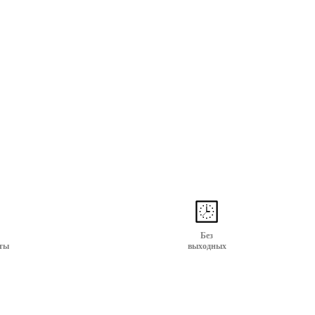
Без
ты
выходных