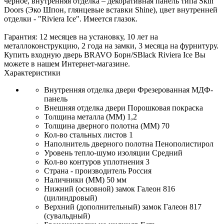
черное, внутренняя отделка – декоративная панель типа Skin
Doors (Эко Шпон, глянцевые вставки Shine), цвет внутренней
отделки - "Riviera Ice". Имеется глазок.
Гарантия: 12 месяцев на установку, 10 лет на
металлоконструкцию, 2 года на замки, 3 месяца на фурнитуру.
Купить входную дверь BRAVO Борн/SBlack Riviera Ice Вы
можете в нашем Интернет-магазине.
Характеристики
Внутренняя отделка двери
Фрезерованная МДФ-
панель
Внешняя отделка двери
Порошковая покраска
Толщина металла (ММ)
1,2
Толщина дверного полотна (ММ)
70
Кол-во стальных листов
1
Наполнитель дверного полотна
Пенополистирол
Уровень тепло-шумо изоляции
Средний
Кол-во контуров уплотнения
3
Страна - производитель
Россия
Наличники (ММ)
50 мм
Нижний (основной) замок
Галеон 816
(цилиндровый)
Верхний (дополнительный) замок
Галеон 817
(сувальдный)