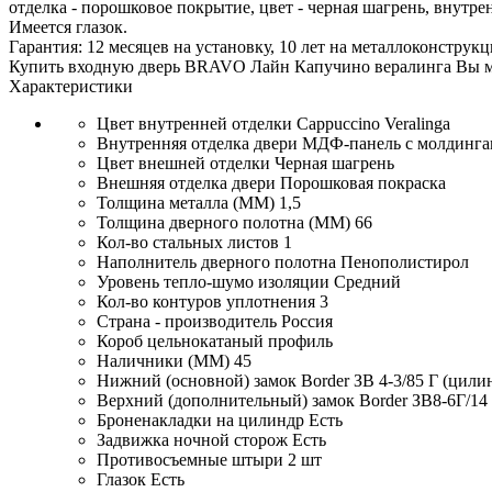
отделка - порошковое покрытие, цвет - черная шагрень, внутре
Имеется глазок.
Гарантия: 12 месяцев на установку, 10 лет на металлоконструкц
Купить входную дверь BRAVO Лайн Капучино вералинга Вы м
Характеристики
Цвет внутренней отделки
Cappuccino Veralinga
Внутренняя отделка двери
МДФ-панель с молдинг
Цвет внешней отделки
Черная шагрень
Внешняя отделка двери
Порошковая покраска
Толщина металла (ММ)
1,5
Толщина дверного полотна (ММ)
66
Кол-во стальных листов
1
Наполнитель дверного полотна
Пенополистирол
Уровень тепло-шумо изоляции
Средний
Кол-во контуров уплотнения
3
Страна - производитель
Россия
Короб
цельнокатаный профиль
Наличники (ММ)
45
Нижний (основной) замок
Border ЗВ 4-3/85 Г (цил
Верхний (дополнительный) замок
Border ЗВ8-6Г/14
Броненакладки на цилиндр
Есть
Задвижка ночной сторож
Есть
Противосъемные штыри
2 шт
Глазок
Есть