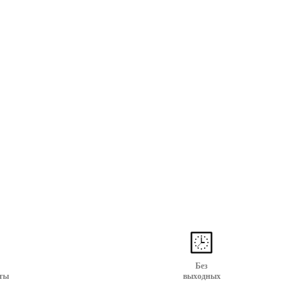
Без
ты
выходных