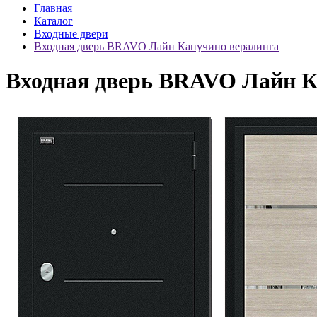
Главная
Каталог
Входные двери
Входная дверь BRAVO Лайн Капучино вералинга
Входная дверь BRAVO Лайн К