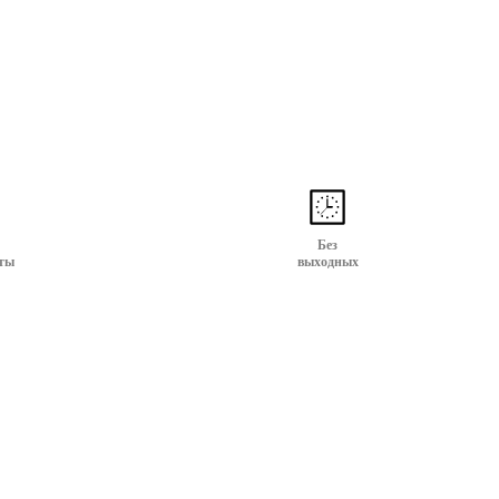
Без
ты
выходных