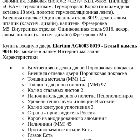
алюминия. Замковая система: «CBA» KDL-6085. Цилиндр:
«CBA» с термоштоком. Терморазрыв: Короб (полиамидная
вставка 18 мм), полотно термоизоляционная лента).
Внешняя отделка: Оцинкованная сталь 8019, декор. алюм.
штапик (классич. дизайн), капитель. Фрезеровка
М5. Внутренняя отделка: Оцинкованная сталь 9016, декор.
алюм. штапик (классич. дизайн) Фрезеровка М5.
Купить входную дверь
Elartum AG6003 8019 - Белый камень
9016
Вы можете в нашем Интернет-магазине.
Характеристики
Внутренняя отделка двери
Порошковая покраска
Внешняя отделка двери
Порошковая покраска
Толщина металла (ММ)
1,2
Толщина дверного полотна (ММ)
97
Кол-во стальных листов
2
Наполнитель дверного полотна
Пенополистирол
Уровень тепло-шумо изоляции
Высокий
Кол-во контуров уплотнения
3
Страна - производитель
Россия
Короб
из анодированного алюминия
Наличники (ММ)
45
Противосъемные штыри
Есть
Глазок
Есть