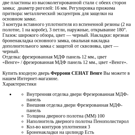
две пластины из высоколегированной стали с обеих сторон
замка; диаметр ригелей: 16 мм. Регулировка прижима
притвора: металлический эксцентрик для защелки на
основном замке.
3 контура вставного уплотнителя из вспененной резины (2 на
полотне, 1 на коробе), 3 петли, наружные, открывание 180°.
Глазок: широкого обзора, цвет — черный. Накладки: врезная
броненакладка основного замка, овальная накладка
дополнительного замка с защитой от сквозняка, цвет —
черный.
Отделка: фрезерованная МДФ панель 12 мм., цвет
«Венге» / фрезерованная МДФ панель 12 мм., цвет «Венге».
Купить входную дверь
Феррони СЕНАТ Венге
Вы можете в
нашем Интернет-магазине.
Характеристики
Внутренняя отделка двери
Фрезерованная МДФ-
панель
Внешняя отделка двери
Фрезерованная МДФ-
панель
Толщина дверного полотна (ММ)
100
Наполнитель дверного полотна
Пенополистирол
Кол-во контуров уплотнения
3
Броненакладки на цилиндр
Есть