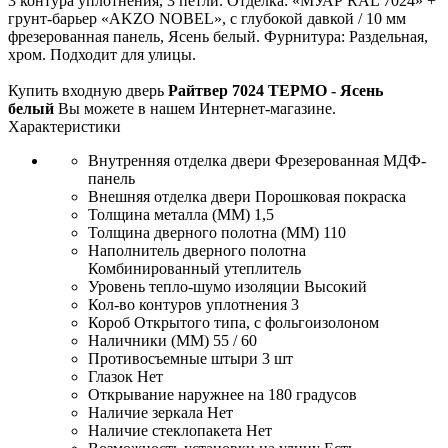
3 контура уплотнения, 3 петли. Отделка: «МУАР RAL 7024» +
грунт-барьер «AKZO NOBEL», с глубокой давкой / 10 мм
фрезерованная панель, Ясень белый. Фурнитура: Раздельная,
хром. Подходит для улицы.
Купить входную дверь
Райтвер 7024 ТЕРМО - Ясень
белый
Вы можете в нашем Интернет-магазине.
Характеристики
Внутренняя отделка двери
Фрезерованная МДФ-
панель
Внешняя отделка двери
Порошковая покраска
Толщина металла (ММ)
1,5
Толщина дверного полотна (ММ)
110
Наполнитель дверного полотна
Комбинированный утеплитель
Уровень тепло-шумо изоляции
Высокий
Кол-во контуров уплотнения
3
Короб
Открытого типа, с фольгоизолоном
Наличники (ММ)
55 / 60
Противосъемные штыри
3 шт
Глазок
Нет
Открывание
наружнее на 180 градусов
Наличие зеркала
Нет
Наличие стеклопакета
Нет