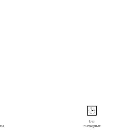
Без
ты
выходных