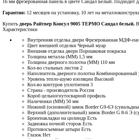
16 мм фрезерованная панель в цвете Сандал Белый. Подходит д
Гарантия:
12 месяцев на установку, 10 лет на металлоконстру
Купить
дверь Райтвер Консул 9005 ТЕРМО Сандал белый.
В
Характеристики
Внутренняя отделка двери
Фрезерованная МДФ-па
Цвет внешней отделки
Черный муар
Внешняя отделка двери
Порошковая покраска
Толщина металла (ММ)
1,5 мм
Толщина дверного полотна (ММ)
110 мм
Кол-во стальных листов
2
Наполнитель дверного полотна
Комбинированный 
Уровень тепло-шумо изоляции
Высокий
Кол-во контуров уплотнения
3
Страна - производитель
Россия
Короб
цельногнутосварной профиль
Наличники (ММ)
50 мм
Нижний (основной) замок
Border G9-6Э (сувальдны
Верхний (дополнительный) замок
Border G 8-6 Э (
Броненакладки на цилиндр
Есть
Задвижка ночной сторож
Есть
Противосъемные штыри
Есть
Глазок
Нет