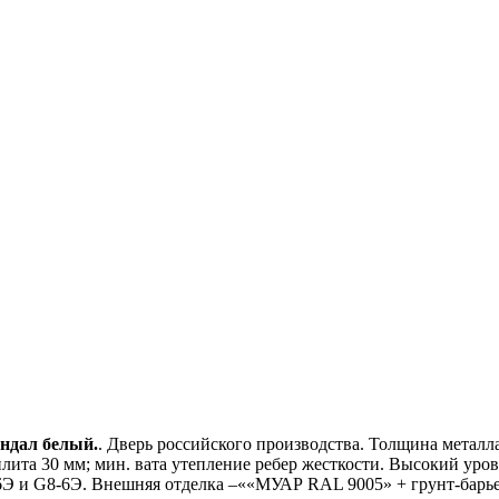
ндал белый.
. Дверь российского производства. Толщина металла
 плита 30 мм; мин. вата утепление ребер жесткости. Высокий ур
Э и G8-6Э. Внешняя отделка –««МУАР RAL 9005» + грунт-барье