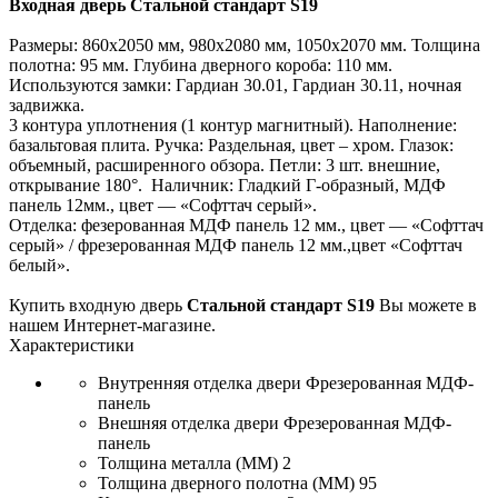
Входная дверь Стальной стандарт S19
Размеры: 860х2050 мм, 980х2080 мм, 1050х2070 мм. Толщина
полотна: 95 мм. Глубина дверного короба: 110 мм.
Используются замки: Гардиан 30.01, Гардиан 30.11, ночная
задвижка.
3 контура уплотнения (1 контур магнитный). Наполнение:
базальтовая плита. Ручка: Раздельная, цвет – хром. Глазок:
объемный, расширенного обзора. Петли: 3 шт. внешние,
открывание 180°. Наличник: Гладкий Г-образный, МДФ
панель 12мм., цвет — «Софттач серый».
Отделка: фезерованная МДФ панель 12 мм., цвет — «Софттач
серый» / фрезерованная МДФ панель 12 мм.,цвет «Софттач
белый».
Купить входную дверь
Стальной стандарт S19
Вы можете в
нашем Интернет-магазине.
Характеристики
Внутренняя отделка двери
Фрезерованная МДФ-
панель
Внешняя отделка двери
Фрезерованная МДФ-
панель
Толщина металла (ММ)
2
Толщина дверного полотна (ММ)
95