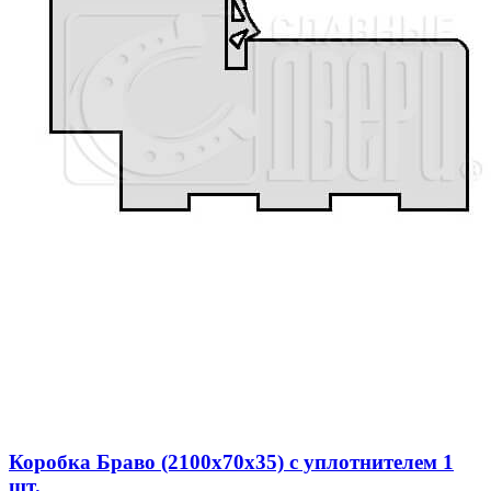
Коробка Браво (2100x70x35) с уплотнителем 1
шт.