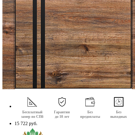
Бесплатный
Гарантия
Без
Без
замер по СПб
до 10 лет
предоплаты
выходных
15 722 руб.