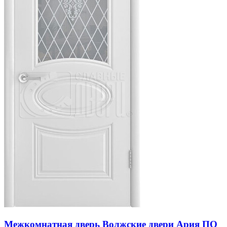
Межкомнатная дверь Волжские двери Ария ПО